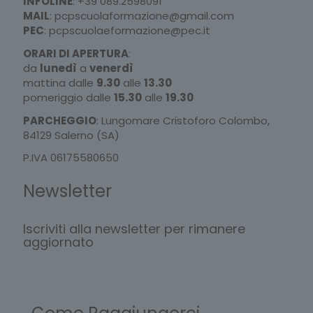
INFOLINE
:
+39 089.2598091
MAIL
:
pcpscuolaformazione@gmail.com
PEC
:
pcpscuolaeformazione@pec.it
ORARI DI APERTURA
:
da
lunedì
a
venerdì
mattina dalle
9.30
alle
13.30
pomeriggio dalle
15.30
alle
19.30
PARCHEGGIO
: Lungomare Cristoforo Colombo,
84129 Salerno (SA)
P.IVA 06175580650
Newsletter
Iscriviti alla newsletter per rimanere
aggiornato