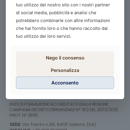
tuo utilizzo del nostro sito con i nostri partner
di social media, pubblicità e analisi che
potrebbero combinarle con altre informazioni
che hai fornito loro o che hanno raccolto dal
tuo utilizzo dei loro servizi.
Corso di preparazione X Ciclo T.F.A. Sostegno 2025
Leggi di più
Nego il consenso
Personalizza
Acconsento
PCP Scuola e Formazione SRLS
ENTE DI FORMAZIONE ACCREDITATO DALLA REGIONE
CAMPANIA DECRETO DIRIGENZIALE N° 302 DEL 29/12/2025
PROT. N° 2695.
SEDE
: Via Trento n.56, 84131 Salerno (SA)