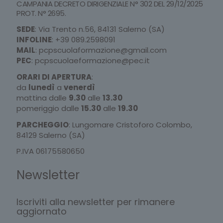
CAMPANIA DECRETO DIRIGENZIALE N° 302 DEL 29/12/2025
PROT. N° 2695.
SEDE
: Via Trento n.56, 84131 Salerno (SA)
INFOLINE
:
+39 089.2598091
MAIL
:
pcpscuolaformazione@gmail.com
PEC
:
pcpscuolaeformazione@pec.it
ORARI DI APERTURA
:
da
lunedì
a
venerdì
mattina dalle
9.30
alle
13.30
pomeriggio dalle
15.30
alle
19.30
PARCHEGGIO
: Lungomare Cristoforo Colombo,
84129 Salerno (SA)
P.IVA 06175580650
Newsletter
Iscriviti alla newsletter per rimanere
aggiornato