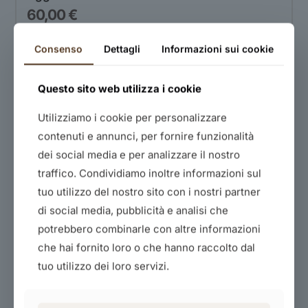
60,00
€
ACQUISTA IL CORSO
Consenso
Dettagli
Informazioni sui cookie
Questo sito web utilizza i cookie
ACQUISTA IL CORSO
Utilizziamo i cookie per personalizzare
contenuti e annunci, per fornire funzionalità
dei social media e per analizzare il nostro
traffico. Condividiamo inoltre informazioni sul
tuo utilizzo del nostro sito con i nostri partner
di social media, pubblicità e analisi che
potrebbero combinarle con altre informazioni
Prima Formazione Agenti Di Pagamento
che hai fornito loro o che hanno raccolto dal
70,00
€
tuo utilizzo dei loro servizi.
ACQUISTA IL CORSO