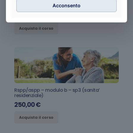
Acconsento
Antincendio – rischio elevato
150,00
€
Acquista il corso
Rspp/aspp – modulo b – sp3 (sanita’
residenziale)
250,00
€
Acquista il corso