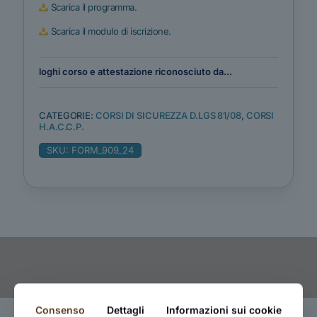
Scarica il programma.
Scarica il modulo di iscrizione.
loghi corso e attestazione riconosciuto da...
CATEGORIE:
CORSI DI SICUREZZA D.LGS 81/08
,
CORSI
H.A.C.C.P.
SKU:
FORM_909_24
Consenso
Dettagli
Informazioni sui cookie