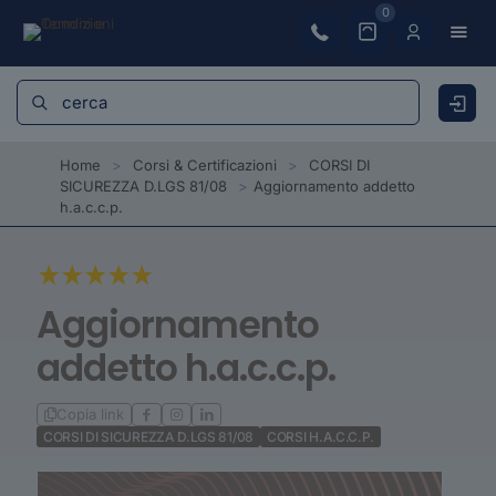
0
Home
>
Corsi & Certificazioni
>
CORSI DI
SICUREZZA D.LGS 81/08
>
Aggiornamento addetto
h.a.c.c.p.
Aggiornamento
addetto h.a.c.c.p.
Copia link
CORSI DI SICUREZZA D.LGS 81/08
CORSI H.A.C.C.P.