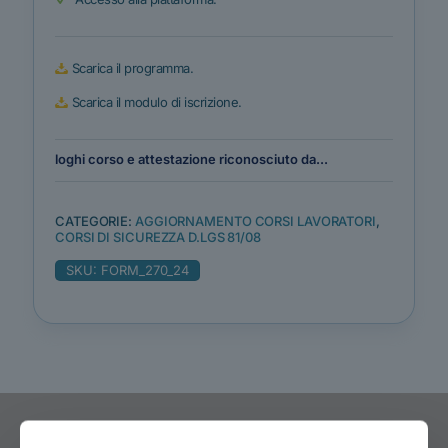
Scarica il programma.
Scarica il modulo di iscrizione.
loghi corso e attestazione riconosciuto da...
CATEGORIE:
AGGIORNAMENTO CORSI LAVORATORI
,
CORSI DI SICUREZZA D.LGS 81/08
SKU:
FORM_270_24