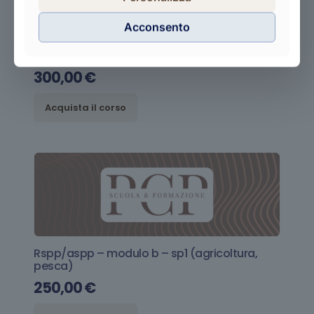
Acconsento
Rspp – datore di lavoro – rischio alto
300,00
€
Acquista il corso
Rspp/aspp – modulo b – sp1 (agricoltura,
pesca)
250,00
€