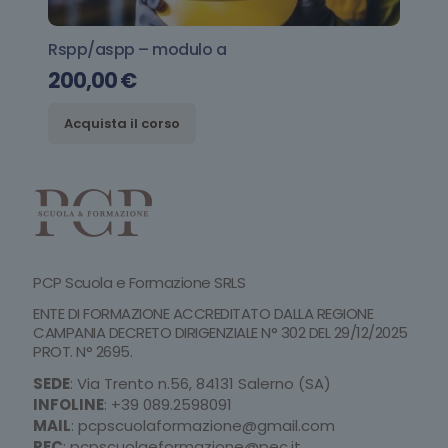
Rspp/aspp – modulo a
200,00
€
Acquista il corso
PCP Scuola e Formazione SRLS
ENTE DI FORMAZIONE ACCREDITATO DALLA REGIONE
CAMPANIA DECRETO DIRIGENZIALE N° 302 DEL 29/12/2025
PROT. N° 2695.
SEDE
: Via Trento n.56, 84131 Salerno (SA)
INFOLINE
:
+39 089.2598091
MAIL
:
pcpscuolaformazione@gmail.com
PEC
:
pcpscuolaeformazione@pec.it