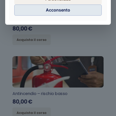
Acconsento
Formazione lavoratori rischio basso
80,00
€
Acquista il corso
Antincendio – rischio basso
80,00
€
Acquista il corso