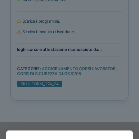
Scarica il programma.
Scarica il modulo di iscrizione.
loghi corso e attestazione riconosciuto da...
CATEGORIE:
AGGIORNAMENTO CORSI LAVORATORI
,
CORSI DI SICUREZZA D.LGS 81/08
SKU:
FORM_274_24