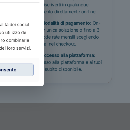
Puoi iscriverti in qualunque
momento direttamente on-line.
Modalità
di
pagamento
: On-
lità dei social
line in unica soluzione o fino a 3
o utilizzo del
comode rate mensili scegliendo
bero combinarle
PayPal nel checkout.
ei loro servizi.
Accesso
alla
piattaforma
:
Accesso alla piattaforma e ai tuoi
corsi subito disponibile.
onsento