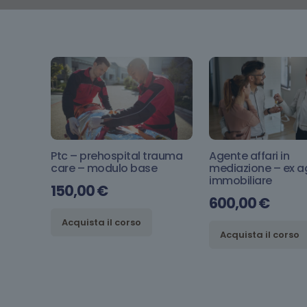
Ptc – prehospital trauma
Agente affari in
care – modulo base
mediazione – ex a
immobiliare
150,00
€
600,00
€
Acquista il corso
Acquista il corso