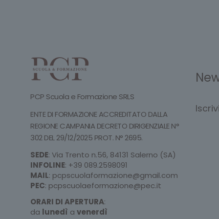
New
PCP Scuola e Formazione SRLS
Iscri
ENTE DI FORMAZIONE ACCREDITATO DALLA
REGIONE CAMPANIA DECRETO DIRIGENZIALE N°
302 DEL 29/12/2025 PROT. N° 2695.
SEDE
: Via Trento n.56, 84131 Salerno (SA)
INFOLINE
:
+39 089.2598091
MAIL
:
pcpscuolaformazione@gmail.com
PEC
:
pcpscuolaeformazione@pec.it
ORARI DI APERTURA
:
da
lunedì
a
venerdì