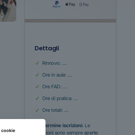
Dettagli
Rinnovo: …
Ore in aula: …
Ore FAD: …
Ore di pratica: …
Ore totali: …
Termine
iscrizioni
: Le
i cookie
iscrizioni sono sempre aperte.