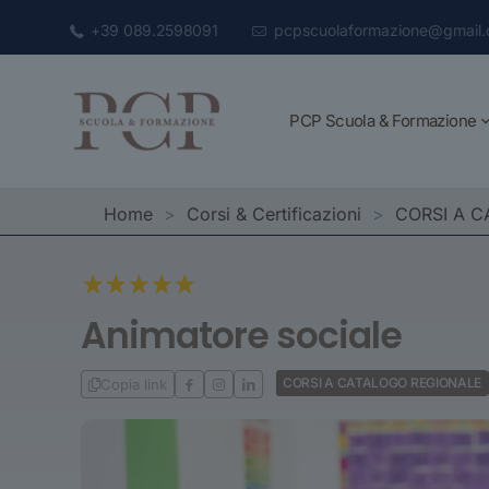
+39 089.2598091
pcpscuolaformazione@gmail
PCP Scuola & Formazione
Home
>
Corsi & Certificazioni
>
CORSI A 
Animatore sociale
CORSI A CATALOGO REGIONALE
Copia link