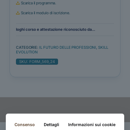
Scarica il programma.
Scarica il modulo di iscrizione.
loghi corso e attestazione riconosciuto da...
CATEGORIE:
IL FUTURO DELLE PROFESSIONI
,
SKILL
EVOLUTION
SKU:
FORM_569_24
Consenso
Dettagli
Informazioni sui cookie