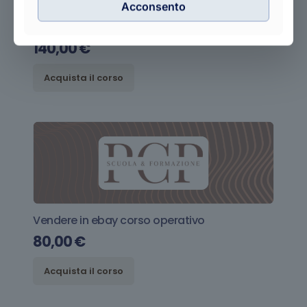
Acconsento
E-commerce: dalla progettazione alla
gestione
140,00
€
Acquista il corso
Vendere in ebay corso operativo
80,00
€
Acquista il corso