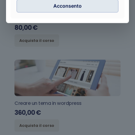
Acconsento
Dal branding all’identita’ digitale
80,00
€
Acquista il corso
Creare un tema in wordpress
360,00
€
Acquista il corso