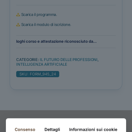
Scarica il programma.
Scarica il modulo di iscrizione.
loghi corso e attestazione riconosciuto da...
CATEGORIE:
IL FUTURO DELLE PROFESSIONI
,
INTELLIGENZA ARTIFICIALE
SKU:
FORM_945_24
Consenso
Dettagli
Informazioni sui cookie