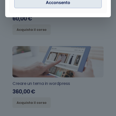
Acconsento
Il futuro del commercio al dettaglio
60,00
€
Acquista il corso
Creare un tema in wordpress
360,00
€
Acquista il corso