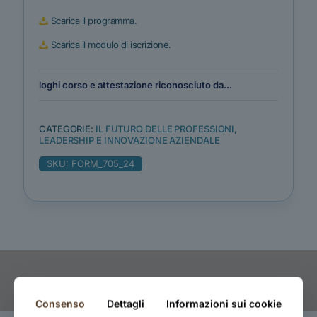
Scarica il programma.
Scarica il modulo di iscrizione.
loghi corso e attestazione riconosciuto da...
CATEGORIE:
IL FUTURO DELLE PROFESSIONI
,
LEADERSHIP E INNOVAZIONE AZIENDALE
SKU:
FORM_705_24
Consenso
Dettagli
Informazioni sui cookie