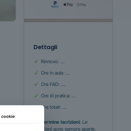
Dettagli
Rinnovo: …
Ore in aula: …
Ore FAD: …
Ore di pratica: …
Ore totali: …
i cookie
Termine
iscrizioni
: Le
iscrizioni sono sempre aperte.