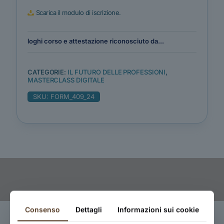
Scarica il modulo di iscrizione.
loghi corso e attestazione riconosciuto da...
CATEGORIE:
IL FUTURO DELLE PROFESSIONI
,
MASTERCLASS DIGITALE
SKU:
FORM_409_24
Consenso
Dettagli
Informazioni sui cookie