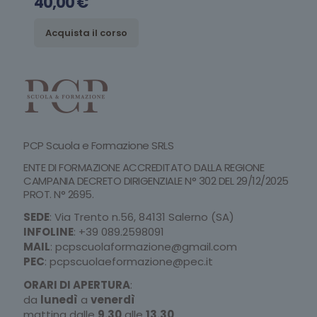
40,00
€
Acquista il corso
PCP Scuola e Formazione SRLS
ENTE DI FORMAZIONE ACCREDITATO DALLA REGIONE
CAMPANIA DECRETO DIRIGENZIALE N° 302 DEL 29/12/2025
PROT. N° 2695.
SEDE
: Via Trento n.56, 84131 Salerno (SA)
INFOLINE
:
+39 089.2598091
MAIL
:
pcpscuolaformazione@gmail.com
PEC
:
pcpscuolaeformazione@pec.it
ORARI DI APERTURA
:
da
lunedì
a
venerdì
mattina dalle
9.30
alle
13.30