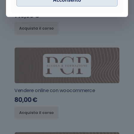
E-commerce: dalla progettazione alla
gestione
140,00
€
Acquista il corso
Vendere online con woocommerce
80,00
€
Acquista il corso