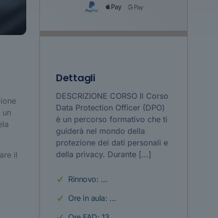
Dettagli
DESCRIZIONE CORSO Il Corso
zione
Data Protection Officer (DPO)
e un
è un percorso formativo che ti
ela
guiderà nel mondo della
protezione dei dati personali e
della privacy. Durante
[…]
are il
Rinnovo: …
Ore in aula: …
Ore FAD: 13