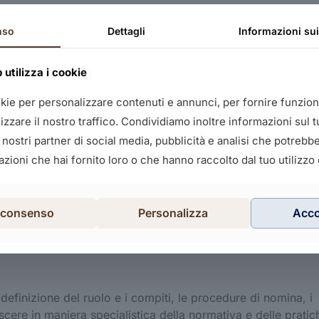
e diverse prospettive professionali nell’ambito della protez
nso
Dettagli
Informazioni su
one ottenuta dimostrando le tue competenze come DPO sarà un
orativo, rendendoti un candidato ideale per ruoli che richi
utilizza i cookie
ti personali e nella conformità alle normative sulla privacy
sono essenziali in settori come la consulenza legale, la
okie per personalizzare contenuti e annunci, per fornire funziona
ali e la compliance normativa. Sarai in grado di intraprende
zzare il nostro traffico. Condividiamo inoltre informazioni sul tu
ofondita delle leggi sulla privacy, la capacità di valutare i
i nostri partner di social media, pubblicità e analisi che potreb
 competenza nell’elaborazione di politiche di protezione dei 
zioni che hai fornito loro o che hanno raccolto dal tuo utilizzo d
e organizzazioni nella tutela dei dati personali, garantendo 
buendo alla costruzione di un ambiente digitale sicuro e
l consenso
Personalizza
Acc
inizione del ruolo e i compiti, le procedure di nomina, i
oscere in maniera specialistica della normativa e delle pratic