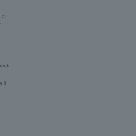
 di
e
i
menti
e il