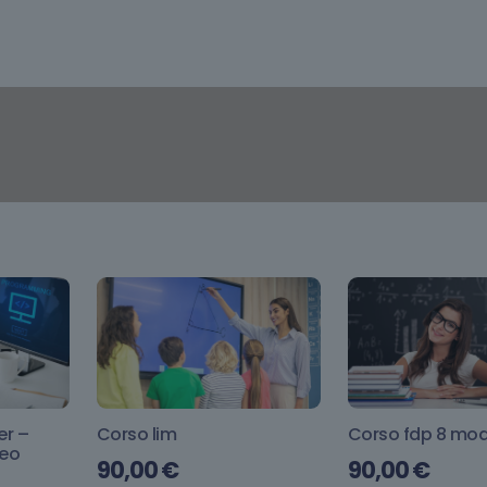
er –
Corso lim
Corso fdp 8 mod
peo
90,00
€
90,00
€