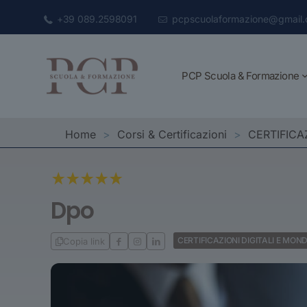
+39 089.2598091
pcpscuolaformazione@gmail
PCP Scuola & Formazione
Home
>
Corsi & Certificazioni
>
CERTIFICA
Dpo
CERTIFICAZIONI DIGITALI E MO
Copia link