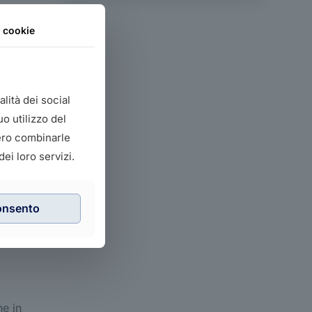
ione
i cookie
edono
.
lità dei social
re
o utilizzo del
l
bero combinarle
dati.
ei loro servizi.
il
onsento
he in