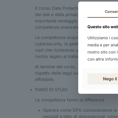
Il Corso Data Protection Officer (DPO) apr
Conse
dei dati e della privacy. La certificazi
importante vantaggio nel tuo percorso lav
Questo sito web 
competenze avanzate nella gestione dei da
Le competenze acquisite durante il corso 
Utilizziamo i co
cybersecurity, la gestione dei dati aziend
media e per anali
ruoli che richiedono una comprensione appr
nostro sito con 
rischio legato al trattamento dei dati e la
con altre informa
Al termine del corso, sarai pronto a guidar
rispetto delle leggi sulla privacy e contri
Nego i
affidabile.
PIANO DI STUDI
Le competenze fanno la differenza
Operare come DPO conoscendone la def
requisiti e latto di designazione; con