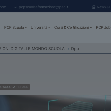
.com
pcpscuolaeformazione@pec.it
News & E
PCP Scuola
Università
Corsi & Certificazioni
PCP Job
ZIONI DIGITALI E MONDO SCUOLA
>
Dpo
NDO SCUOLA
EIPASS