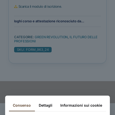
Scarica il modulo di iscrizione.
loghi corso e attestazione riconosciuto da...
CATEGORIE:
GREEN REVOLUTION
,
IL FUTURO DELLE
PROFESSIONI
SKU:
FORM_963_24
Consenso
Dettagli
Informazioni sui cookie