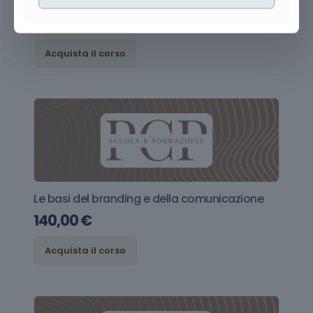
Le nanotecnologie oggi
60,00
€
Acquista il corso
Le basi del branding e della comunicazione
140,00
€
Acquista il corso