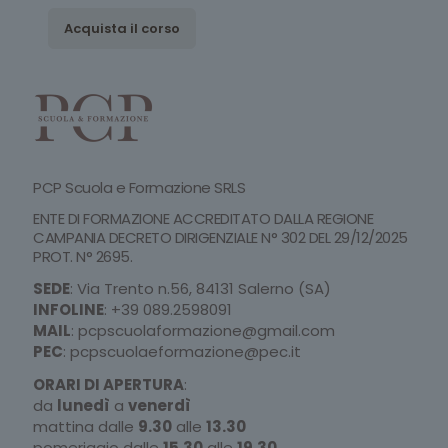
Acquista il corso
PCP Scuola e Formazione SRLS
ENTE DI FORMAZIONE ACCREDITATO DALLA REGIONE
CAMPANIA DECRETO DIRIGENZIALE N° 302 DEL 29/12/2025
PROT. N° 2695.
SEDE
: Via Trento n.56, 84131 Salerno (SA)
INFOLINE
:
+39 089.2598091
MAIL
:
pcpscuolaformazione@gmail.com
PEC
:
pcpscuolaeformazione@pec.it
ORARI DI APERTURA
:
da
lunedì
a
venerdì
mattina dalle
9.30
alle
13.30
pomeriggio dalle
15.30
alle
19.30