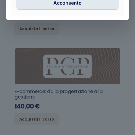
Acconsento
Leffetto alone della sostenibilita’
40,00
€
Acquista il corso
E-commerce: dalla progettazione alla
gestione
140,00
€
Acquista il corso