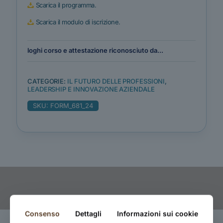
Scarica il programma.
Scarica il modulo di iscrizione.
loghi corso e attestazione riconosciuto da...
CATEGORIE:
IL FUTURO DELLE PROFESSIONI
,
LEADERSHIP E INNOVAZIONE AZIENDALE
SKU:
FORM_681_24
Consenso
Dettagli
Informazioni sui cookie