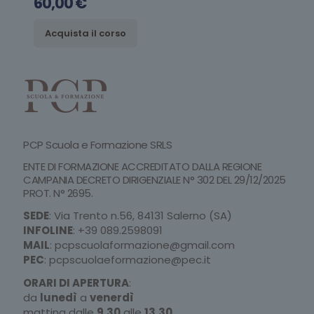
60,00
€
Acquista il corso
PCP Scuola e Formazione SRLS
ENTE DI FORMAZIONE ACCREDITATO DALLA REGIONE
CAMPANIA DECRETO DIRIGENZIALE N° 302 DEL 29/12/2025
PROT. N° 2695.
SEDE
: Via Trento n.56, 84131 Salerno (SA)
INFOLINE
:
+39 089.2598091
MAIL
:
pcpscuolaformazione@gmail.com
PEC
:
pcpscuolaeformazione@pec.it
ORARI DI APERTURA
:
da
lunedì
a
venerdì
mattina dalle
9.30
alle
13.30