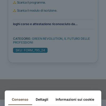
Scarica il programma.
Scarica il modulo di iscrizione.
loghi corso e attestazione riconosciuto da...
CATEGORIE:
GREEN REVOLUTION
,
IL FUTURO DELLE
PROFESSIONI
SKU:
FORM_795_24
Consenso
Dettagli
Informazioni sui cookie