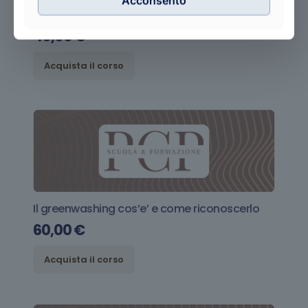
Acconsento
Il green nel mondo: esempi e casi pratici
40,00
€
Acquista il corso
Il greenwashing cos’e’ e come riconoscerlo
60,00
€
Acquista il corso