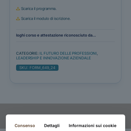
Scarica il programma.
Scarica il modulo di iscrizione.
loghi corso e attestazione riconosciuto da...
CATEGORIE:
IL FUTURO DELLE PROFESSIONI
,
LEADERSHIP E INNOVAZIONE AZIENDALE
SKU:
FORM_649_24
Consenso
Dettagli
Informazioni sui cookie