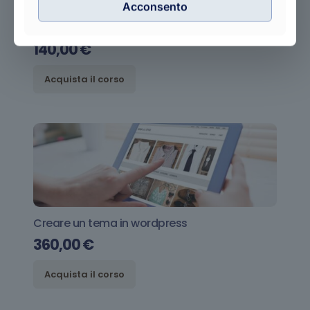
Acconsento
Le basi del branding e della comunicazione
140,00
€
Acquista il corso
Creare un tema in wordpress
360,00
€
Acquista il corso