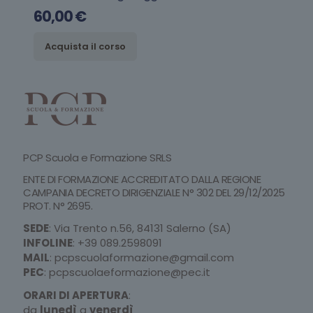
60,00
€
Acquista il corso
PCP Scuola e Formazione SRLS
ENTE DI FORMAZIONE ACCREDITATO DALLA REGIONE
CAMPANIA DECRETO DIRIGENZIALE N° 302 DEL 29/12/2025
PROT. N° 2695.
SEDE
: Via Trento n.56, 84131 Salerno (SA)
INFOLINE
:
+39 089.2598091
MAIL
:
pcpscuolaformazione@gmail.com
PEC
:
pcpscuolaeformazione@pec.it
ORARI DI APERTURA
:
da
lunedì
a
venerdì