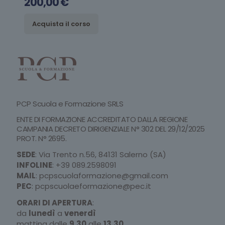
200,00
€
Acquista il corso
PCP Scuola e Formazione SRLS
ENTE DI FORMAZIONE ACCREDITATO DALLA REGIONE
CAMPANIA DECRETO DIRIGENZIALE N° 302 DEL 29/12/2025
PROT. N° 2695.
SEDE
: Via Trento n.56, 84131 Salerno (SA)
INFOLINE
:
+39 089.2598091
MAIL
:
pcpscuolaformazione@gmail.com
PEC
:
pcpscuolaeformazione@pec.it
ORARI DI APERTURA
:
da
lunedì
a
venerdì
mattina dalle
9.30
alle
13.30