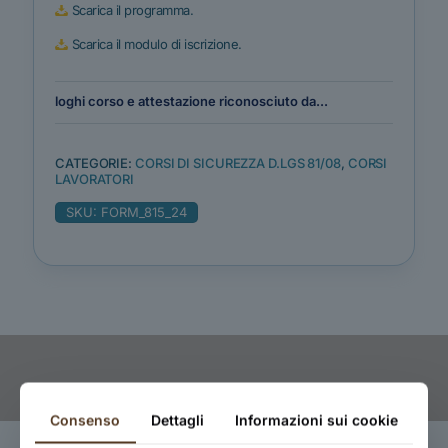
Scarica il programma.
Scarica il modulo di iscrizione.
loghi corso e attestazione riconosciuto da...
CATEGORIE:
CORSI DI SICUREZZA D.LGS 81/08
,
CORSI
LAVORATORI
SKU:
FORM_815_24
Consenso
Dettagli
Informazioni sui cookie