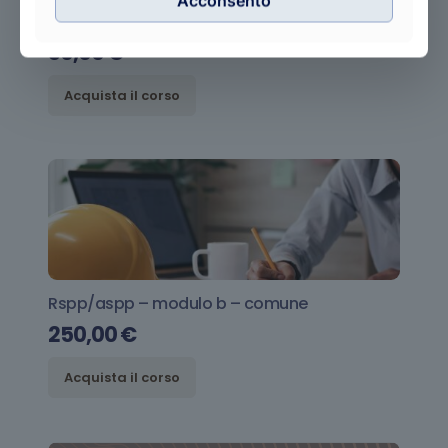
Acconsento
Aggiornamento addetto h.a.c.c.p.
30,00
€
Acquista il corso
Rspp/aspp – modulo b – comune
250,00
€
Acquista il corso