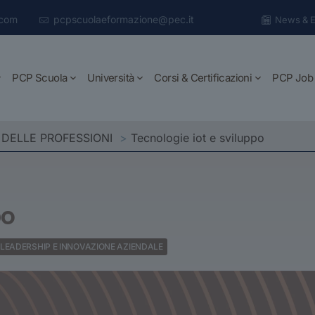
.com
pcpscuolaeformazione@pec.it
News & E
PCP Scuola
Università
Corsi & Certificazioni
PCP Job
 DELLE PROFESSIONI
>
Tecnologie iot e sviluppo
po
LEADERSHIP E INNOVAZIONE AZIENDALE