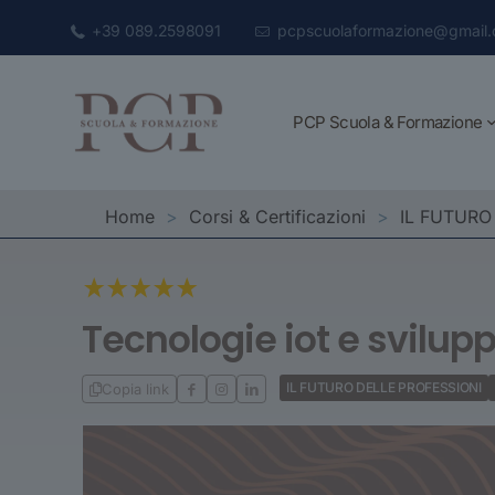
+39 089.2598091
pcpscuolaformazione@gmail
PCP Scuola & Formazione
Home
>
Corsi & Certificazioni
>
IL FUTURO
Tecnologie iot e svilup
IL FUTURO DELLE PROFESSIONI
Copia link