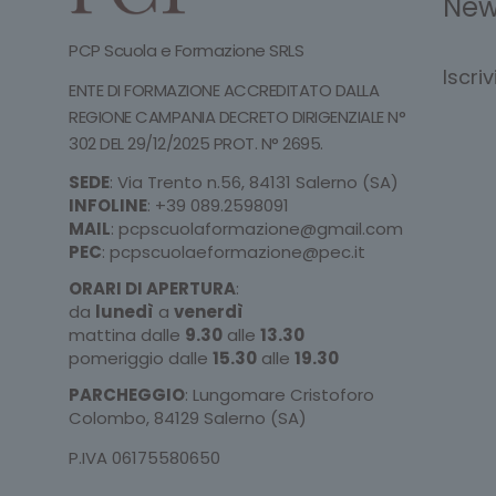
New
PCP Scuola e Formazione SRLS
Iscri
ENTE DI FORMAZIONE ACCREDITATO DALLA
REGIONE CAMPANIA DECRETO DIRIGENZIALE N°
302 DEL 29/12/2025 PROT. N° 2695.
SEDE
: Via Trento n.56, 84131 Salerno (SA)
INFOLINE
:
+39 089.2598091
MAIL
:
pcpscuolaformazione@gmail.com
PEC
:
pcpscuolaeformazione@pec.it
ORARI DI APERTURA
:
da
lunedì
a
venerdì
mattina dalle
9.30
alle
13.30
pomeriggio dalle
15.30
alle
19.30
PARCHEGGIO
: Lungomare Cristoforo
Colombo, 84129 Salerno (SA)
P.IVA 06175580650