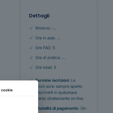
Dettagli
Rinnovo: …
Ore in aula: …
Ore FAD: 5
Ore di pratica: …
Ore totali: 5
Termine
iscrizioni
: Le
iscrizioni sono sempre aperte.
i cookie
Puoi iscriverti in qualunque
momento direttamente on-line.
Modalità
di
pagamento
: On-