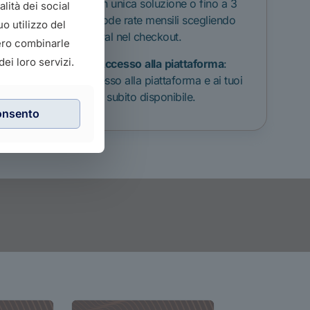
line in unica soluzione o fino a 3
lità dei social
comode rate mensili scegliendo
o utilizzo del
PayPal nel checkout.
bero combinarle
ei loro servizi.
Accesso
alla
piattaforma
:
Accesso alla piattaforma e ai tuoi
corsi subito disponibile.
onsento