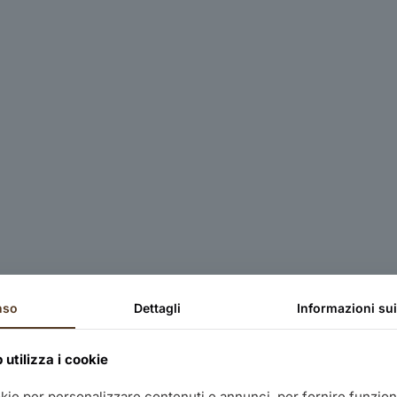
nso
Dettagli
Informazioni su
utilizza i cookie
okie per personalizzare contenuti e annunci, per fornire funziona