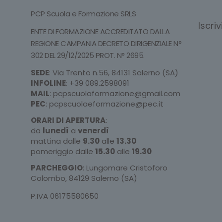
PCP Scuola e Formazione SRLS
Iscri
ENTE DI FORMAZIONE ACCREDITATO DALLA
REGIONE CAMPANIA DECRETO DIRIGENZIALE N°
302 DEL 29/12/2025 PROT. N° 2695.
SEDE
: Via Trento n.56, 84131 Salerno (SA)
INFOLINE
:
+39 089.2598091
MAIL
:
pcpscuolaformazione@gmail.com
PEC
:
pcpscuolaeformazione@pec.it
ORARI DI APERTURA
:
da
lunedì
a
venerdì
mattina dalle
9.30
alle
13.30
pomeriggio dalle
15.30
alle
19.30
PARCHEGGIO
: Lungomare Cristoforo
Colombo, 84129 Salerno (SA)
P.IVA 06175580650