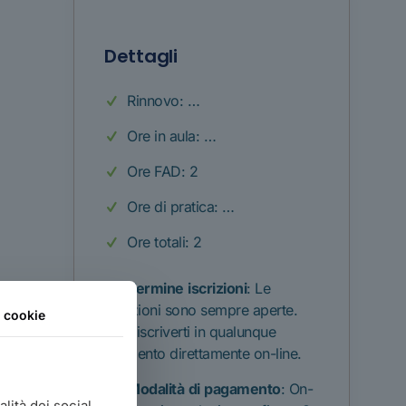
Dettagli
Rinnovo: …
Ore in aula: …
Ore FAD: 2
Ore di pratica: …
Ore totali: 2
Termine
iscrizioni
: Le
iscrizioni sono sempre aperte.
i cookie
Puoi iscriverti in qualunque
momento direttamente on-line.
Modalità
di
pagamento
: On-
lità dei social