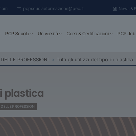
.com
pcpscuolaeformazione@pec.it
News & E
PCP Scuola
Università
Corsi & Certificazioni
PCP Job
 DELLE PROFESSIONI
>
Tutti gli utilizzi del tipo di plastica
di plastica
 DELLE PROFESSIONI