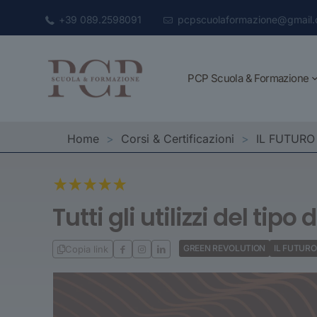
+39 089.2598091
pcpscuolaformazione@gmail
PCP Scuola & Formazione
Home
>
Corsi & Certificazioni
>
IL FUTURO
Tutti gli utilizzi del tipo 
GREEN REVOLUTION
IL FUTURO
Copia link