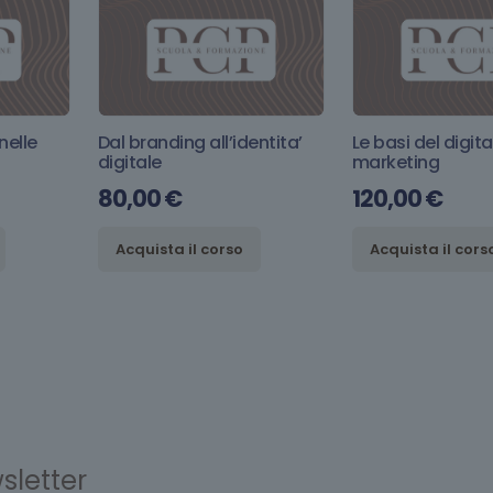
nelle
Dal branding all’identita’
Le basi del digita
digitale
marketing
80,00
€
120,00
€
Acquista il corso
Acquista il cors
sletter