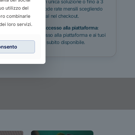
line in unica soluzione o fino a 3
o utilizzo del
comode rate mensili scegliendo
PayPal nel checkout.
bero combinarle
ei loro servizi.
Accesso
alla
piattaforma
:
Accesso alla piattaforma e ai tuoi
corsi subito disponibile.
onsento