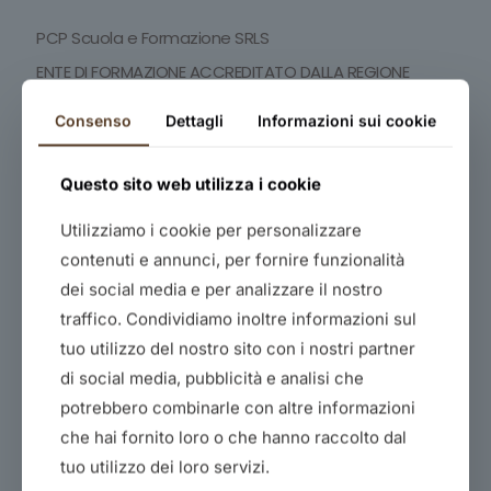
PCP Scuola e Formazione SRLS
ENTE DI FORMAZIONE ACCREDITATO DALLA REGIONE
CAMPANIA DECRETO DIRIGENZIALE N° 302 DEL 29/12/2025
PROT. N° 2695.
Consenso
Dettagli
Informazioni sui cookie
SEDE
: Via Trento n.56, 84131 Salerno (SA)
INFOLINE
:
+39 089.2598091
Questo sito web utilizza i cookie
MAIL
:
pcpscuolaformazione@gmail.com
PEC
:
pcpscuolaeformazione@pec.it
Utilizziamo i cookie per personalizzare
ORARI DI APERTURA
:
contenuti e annunci, per fornire funzionalità
da
lunedì
a
venerdì
dei social media e per analizzare il nostro
mattina dalle
9.30
alle
13.30
traffico. Condividiamo inoltre informazioni sul
pomeriggio dalle
15.30
alle
19.30
tuo utilizzo del nostro sito con i nostri partner
PARCHEGGIO
: Lungomare Cristoforo Colombo,
di social media, pubblicità e analisi che
84129 Salerno (SA)
potrebbero combinarle con altre informazioni
P.IVA 06175580650
che hai fornito loro o che hanno raccolto dal
Newsletter
tuo utilizzo dei loro servizi.