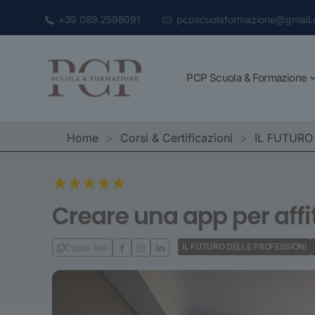
+39 089.2598091
pcpscuolaformazione@gmail
PCP Scuola & Formazione
Home
>
Corsi & Certificazioni
>
IL FUTURO
Creare una app per aff
IL FUTURO DELLE PROFESSIONI
Copia link