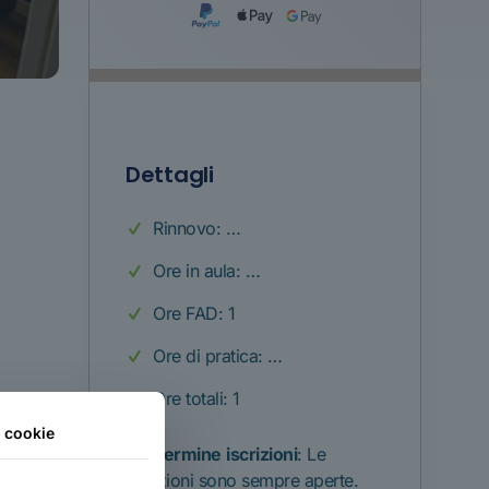
Dettagli
Rinnovo: …
Ore in aula: …
Ore FAD: 1
Ore di pratica: …
Ore totali: 1
i cookie
Termine
iscrizioni
: Le
iscrizioni sono sempre aperte.