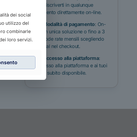
Puoi iscriverti in qualunque
momento direttamente on-line.
lità dei social
o utilizzo del
Modalità
di
pagamento
: On-
line in unica soluzione o fino a 3
bero combinarle
comode rate mensili scegliendo
ei loro servizi.
PayPal nel checkout.
Accesso
alla
piattaforma
:
onsento
Accesso alla piattaforma e ai tuoi
corsi subito disponibile.