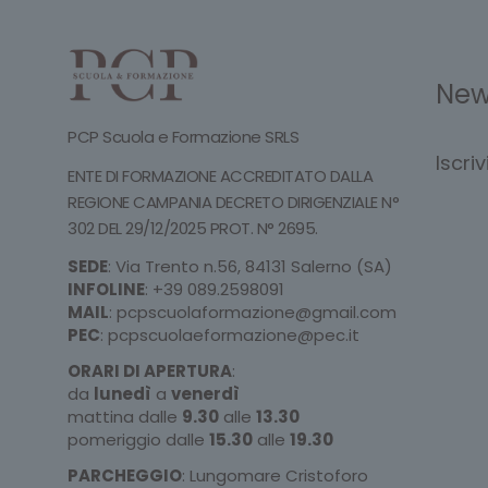
New
PCP Scuola e Formazione SRLS
Iscri
ENTE DI FORMAZIONE ACCREDITATO DALLA
REGIONE CAMPANIA DECRETO DIRIGENZIALE N°
302 DEL 29/12/2025 PROT. N° 2695.
SEDE
: Via Trento n.56, 84131 Salerno (SA)
INFOLINE
:
+39 089.2598091
MAIL
:
pcpscuolaformazione@gmail.com
PEC
:
pcpscuolaeformazione@pec.it
ORARI DI APERTURA
:
da
lunedì
a
venerdì
mattina dalle
9.30
alle
13.30
pomeriggio dalle
15.30
alle
19.30
PARCHEGGIO
: Lungomare Cristoforo