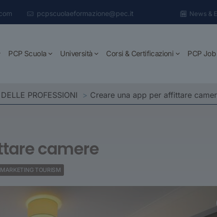
.com
pcpscuolaeformazione@pec.it
News & E
PCP Scuola
Università
Corsi & Certificazioni
PCP Job
 DELLE PROFESSIONI
>
Creare una app per affittare came
ittare camere
MARKETING TOURISM