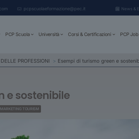
.com
pcpscuolaeformazione@pec.it
News & E
PCP Scuola
Università
Corsi & Certificazioni
PCP Job
 DELLE PROFESSIONI
>
Esempi di turismo green e sostenib
 e sostenibile
MARKETING TOURISM