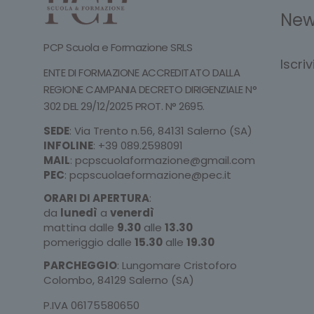
New
PCP Scuola e Formazione SRLS
Iscri
ENTE DI FORMAZIONE ACCREDITATO DALLA
REGIONE CAMPANIA DECRETO DIRIGENZIALE N°
302 DEL 29/12/2025 PROT. N° 2695.
SEDE
: Via Trento n.56, 84131 Salerno (SA)
INFOLINE
:
+39 089.2598091
MAIL
:
pcpscuolaformazione@gmail.com
PEC
:
pcpscuolaeformazione@pec.it
ORARI DI APERTURA
:
da
lunedì
a
venerdì
mattina dalle
9.30
alle
13.30
pomeriggio dalle
15.30
alle
19.30
PARCHEGGIO
: Lungomare Cristoforo
Colombo, 84129 Salerno (SA)
P.IVA 06175580650