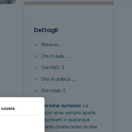
Dettagli
Rinnovo: …
Ore in aula: …
Ore FAD: 2
Ore di pratica: …
Ore totali: 2
Termine
iscrizioni
: Le
i cookie
iscrizioni sono sempre aperte.
Puoi iscriverti in qualunque
momento direttamente on-line.