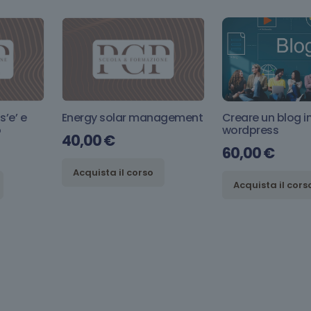
s’e’ e
Energy solar management
Creare un blog i
o
wordpress
40,00
€
60,00
€
Acquista il corso
Acquista il cors