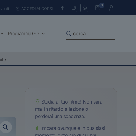
0
venti
ACCEDI AI CORSI
Programma GOL
ile
Studia al tuo ritmo! Non sarai
mai in ritardo a lezione o
perderai una scadenza.
Impara ovunque e in qualsiasi
momento, tutto ciò di cui hai