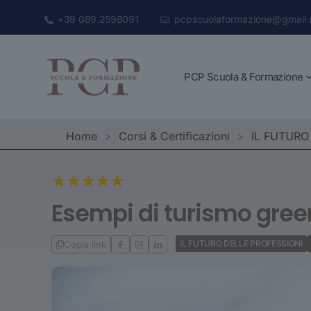
+39 089.2598091
pcpscuolaformazione@gmail
PCP Scuola & Formazione
Home
>
Corsi & Certificazioni
>
IL FUTURO
Esempi di turismo green
IL FUTURO DELLE PROFESSIONI
Copia link