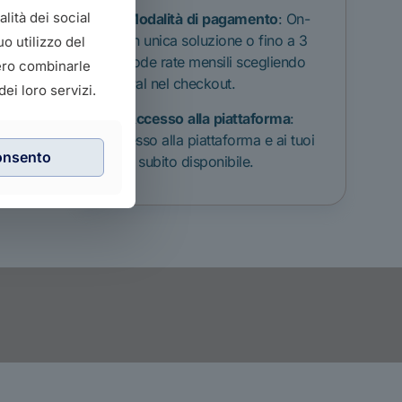
lità dei social
Modalità
di
pagamento
: On-
line in unica soluzione o fino a 3
o utilizzo del
comode rate mensili scegliendo
bero combinarle
PayPal nel checkout.
ei loro servizi.
Accesso
alla
piattaforma
:
Accesso alla piattaforma e ai tuoi
onsento
corsi subito disponibile.