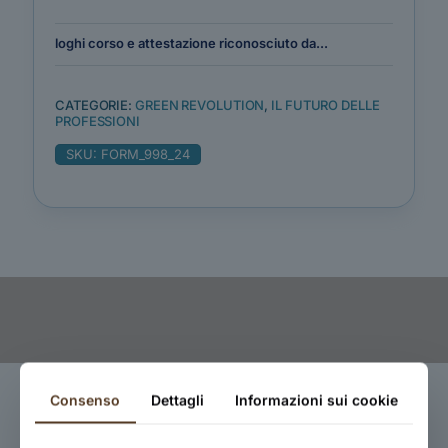
loghi corso e attestazione riconosciuto da...
CATEGORIE:
GREEN REVOLUTION
,
IL FUTURO DELLE
PROFESSIONI
SKU:
FORM_998_24
Consenso
Dettagli
Informazioni sui cookie