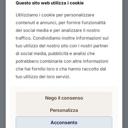
Questo sito web utilizza i cookie
Utilizziamo i cookie per personalizzare
contenuti e annunci, per fornire funzionalità
dei social media e per analizzare il nostro
Creare un tema in wordpress
traffico. Condividiamo inoltre informazioni sul
360,00
€
tuo utilizzo del nostro sito con i nostri partner
di social media, pubblicità e analisi che
Acquista il corso
potrebbero combinarle con altre informazioni
che hai fornito loro o che hanno raccolto dal
tuo utilizzo dei loro servizi.
Nego il consenso
Personalizza
E-commerce: dalla progettazione alla
gestione
Acconsento