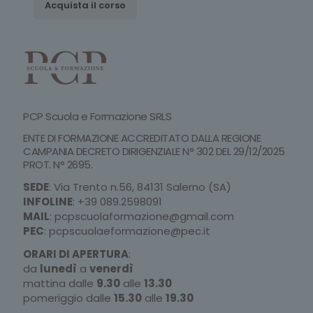
Acquista il corso
PCP Scuola e Formazione SRLS
ENTE DI FORMAZIONE ACCREDITATO DALLA REGIONE
CAMPANIA DECRETO DIRIGENZIALE N° 302 DEL 29/12/2025
PROT. N° 2695.
SEDE
: Via Trento n.56, 84131 Salerno (SA)
INFOLINE
:
+39 089.2598091
MAIL
:
pcpscuolaformazione@gmail.com
PEC
:
pcpscuolaeformazione@pec.it
ORARI DI APERTURA
:
da
lunedì
a
venerdì
mattina dalle
9.30
alle
13.30
pomeriggio dalle
15.30
alle
19.30