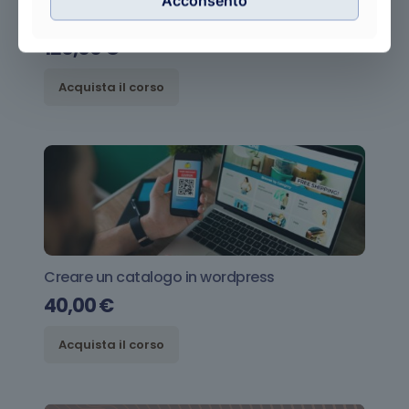
Acconsento
Le basi del digital marketing
120,00
€
Acquista il corso
Creare un catalogo in wordpress
40,00
€
Acquista il corso