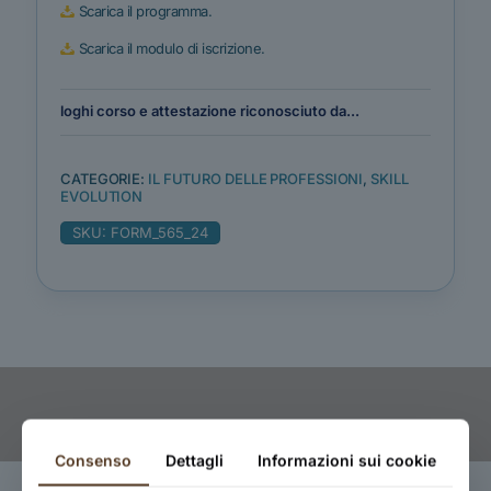
Scarica il programma.
Scarica il modulo di iscrizione.
loghi corso e attestazione riconosciuto da...
CATEGORIE:
IL FUTURO DELLE PROFESSIONI
,
SKILL
EVOLUTION
SKU:
FORM_565_24
Consenso
Dettagli
Informazioni sui cookie