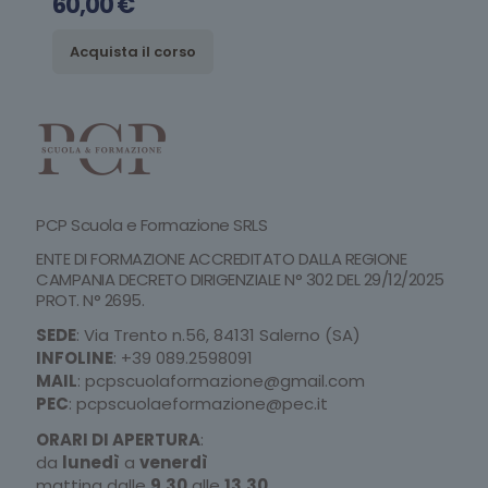
60,00
€
Acquista il corso
PCP Scuola e Formazione SRLS
ENTE DI FORMAZIONE ACCREDITATO DALLA REGIONE
CAMPANIA DECRETO DIRIGENZIALE N° 302 DEL 29/12/2025
PROT. N° 2695.
SEDE
: Via Trento n.56, 84131 Salerno (SA)
INFOLINE
:
+39 089.2598091
MAIL
:
pcpscuolaformazione@gmail.com
PEC
:
pcpscuolaeformazione@pec.it
ORARI DI APERTURA
:
da
lunedì
a
venerdì
mattina dalle
9.30
alle
13.30