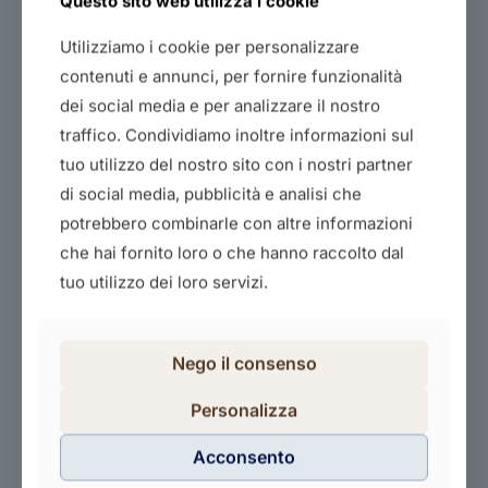
Questo sito web utilizza i cookie
Utilizziamo i cookie per personalizzare
contenuti e annunci, per fornire funzionalità
dei social media e per analizzare il nostro
traffico. Condividiamo inoltre informazioni sul
Corso coding
tuo utilizzo del nostro sito con i nostri partner
90,00
€
di social media, pubblicità e analisi che
Acquista il corso
potrebbero combinarle con altre informazioni
che hai fornito loro o che hanno raccolto dal
tuo utilizzo dei loro servizi.
Nego il consenso
Personalizza
Basic
Acconsento
244,00
€