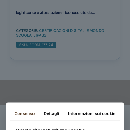
loghi corso e attestazione riconosciuto da...
CATEGORIE:
CERTIFICAZIONI DIGITALI E MONDO
SCUOLA
,
EIPASS
SKU:
FORM_177_24
Consenso
Dettagli
Informazioni sui cookie