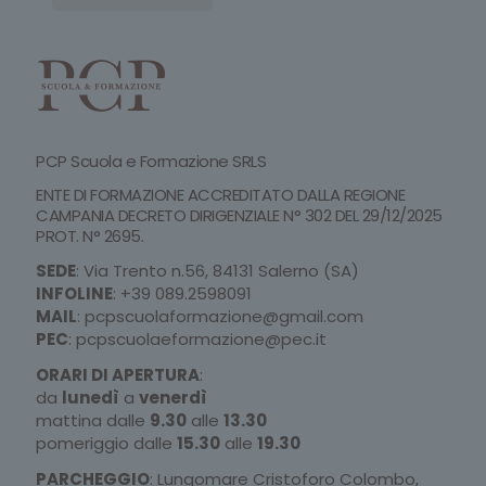
PCP Scuola e Formazione SRLS
ENTE DI FORMAZIONE ACCREDITATO DALLA REGIONE
CAMPANIA DECRETO DIRIGENZIALE N° 302 DEL 29/12/2025
PROT. N° 2695.
SEDE
: Via Trento n.56, 84131 Salerno (SA)
INFOLINE
:
+39 089.2598091
MAIL
:
pcpscuolaformazione@gmail.com
PEC
:
pcpscuolaeformazione@pec.it
ORARI DI APERTURA
:
da
lunedì
a
venerdì
mattina dalle
9.30
alle
13.30
pomeriggio dalle
15.30
alle
19.30
PARCHEGGIO
: Lungomare Cristoforo Colombo,