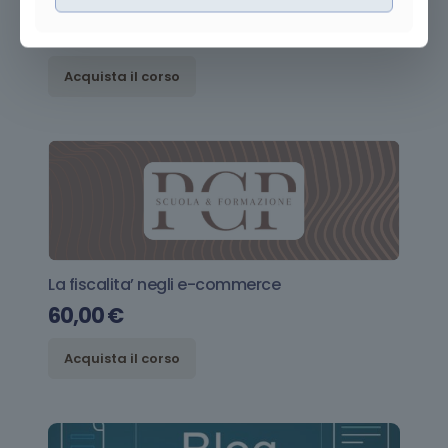
Fare business attraverso la sostenibilita’
40,00
€
Acquista il corso
La fiscalita’ negli e-commerce
60,00
€
Acquista il corso