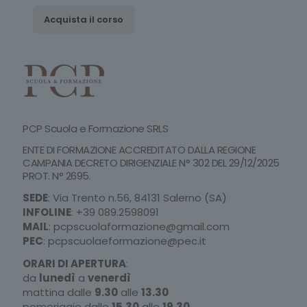
Acquista il corso
PCP Scuola e Formazione SRLS
ENTE DI FORMAZIONE ACCREDITATO DALLA REGIONE
CAMPANIA DECRETO DIRIGENZIALE N° 302 DEL 29/12/2025
PROT. N° 2695.
SEDE
: Via Trento n.56, 84131 Salerno (SA)
INFOLINE
:
+39 089.2598091
MAIL
:
pcpscuolaformazione@gmail.com
PEC
:
pcpscuolaeformazione@pec.it
ORARI DI APERTURA
:
da
lunedì
a
venerdì
mattina dalle
9.30
alle
13.30
pomeriggio dalle
15.30
alle
19.30