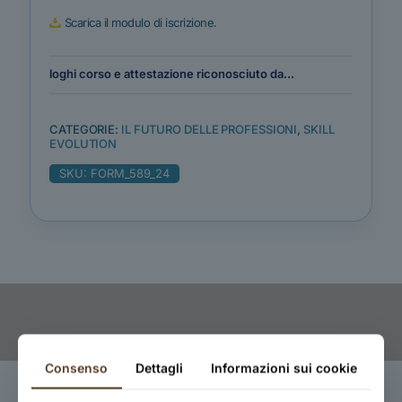
Scarica il modulo di iscrizione.
loghi corso e attestazione riconosciuto da...
CATEGORIE:
IL FUTURO DELLE PROFESSIONI
,
SKILL
EVOLUTION
SKU:
FORM_589_24
Consenso
Dettagli
Informazioni sui cookie