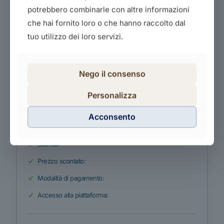
principale è fornire agli
[…]
potrebbero combinarle con altre informazioni
che hai fornito loro o che hanno raccolto dal
Rinnovo:
tuo utilizzo dei loro servizi.
Ore in aula:
Ore FAD:
Nego il consenso
Ore di pratica:
Ore totali:
Personalizza
Termine iscrizioni:
Acconsento
Prezzo di listino:
Sconto:
Prezzo scontato:
Modalità di pagamento:
Accesso alla piattaforma: