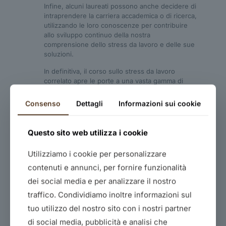
Infine, alcuni laureati possono anche decidere di
intraprendere la carriera accademica o di ricerca,
utilizzando le loro conoscenze per contribuire
allo sviluppo continuo della nostra
comprensione dello stress da lavoro e delle sue
soluzioni.
In definitiva, il corso sullo stress da lavoro
correlato apre le porte a una vasta gamma di
opportunità professionali in un mondo del lavoro
sempre più consapevole del benessere dei
Consenso
Dettagli
Informazioni sui cookie
dipendenti.
Questo sito web utilizza i cookie
Utilizziamo i cookie per personalizzare
contenuti e annunci, per fornire funzionalità
dei social media e per analizzare il nostro
Dettagli
traffico. Condividiamo inoltre informazioni sul
DESCRIZIONE CORSO Il corso sullo stress da lavoro
tuo utilizzo del nostro sito con i nostri partner
correlato è progettato per affrontare una delle sfide
di social media, pubblicità e analisi che
più rilevanti nell’ambito lavorativo moderno. L’obiettivo