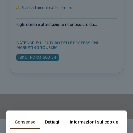
Scarica il modulo di iscrizione.
loghi corso e attestazione riconosciuto da...
CATEGORIE:
IL FUTURO DELLE PROFESSIONI
,
MARKETING TOURISM
SKU:
FORM_500_24
Consenso
Dettagli
Informazioni sui cookie