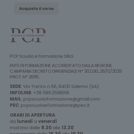
Acquista il corso
PCP Scuola e Formazione SRLS
ENTE DI FORMAZIONE ACCREDITATO DALLA REGIONE
CAMPANIA DECRETO DIRIGENZIALE N° 302 DEL 29/12/2025
PROT. N° 2695.
SEDE
: Via Trento n.56, 84131 Salerno (SA)
INFOLINE
:
+39 089.2598091
MAIL
:
pcpscuolaformazione@gmail.com
PEC
:
pcpscuolaeformazione@pec.it
ORARI DI APERTURA
:
da
lunedì
a
venerdì
mattina dalle
9.30
alle
13.30
pomeriggio dalle
15.30
alle
19.30