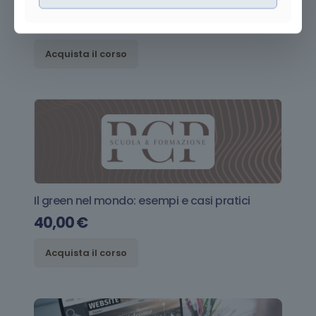
Il greenwashing cos’e’ e come riconoscerlo
60,00
€
Acquista il corso
Il green nel mondo: esempi e casi pratici
40,00
€
Acquista il corso